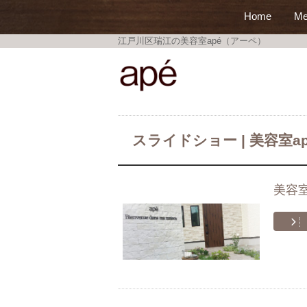
Home
Me
江戸川区瑞江の美容室apé（アーペ）
美容室apé
スライドショー | 美容室a
美容室