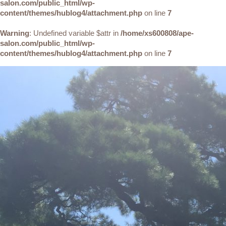
salon.com/public_html/wp-
content/themes/hublog4/attachment.php
on line
7
Warning
: Undefined variable $attr in
/home/xs600808/ape-
salon.com/public_html/wp-
content/themes/hublog4/attachment.php
on line
7