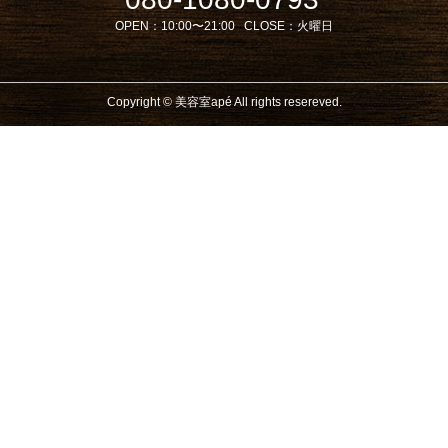
OPEN：
10:00〜21:00
CLOSE：
火曜日
Copyright © 美容室apé All rights resereved.
Powered by DJCOM Inc.