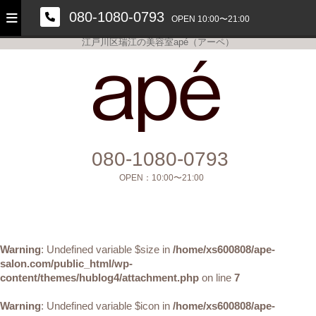
080-1080-0793
OPEN 10:00〜21:00
江戸川区瑞江の美容室apé（アーペ）
美容室apé
080-1080-0793
OPEN：
10:00〜21:00
Warning
: Undefined variable $size in
/home/xs600808/ape-
salon.com/public_html/wp-
content/themes/hublog4/attachment.php
on line
7
Warning
: Undefined variable $icon in
/home/xs600808/ape-