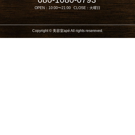
OPEN：
10:00〜21:00
CLOSE：
火曜日
Copyright © 美容室apé All rights resereved.
Powered by DJCOM Inc.