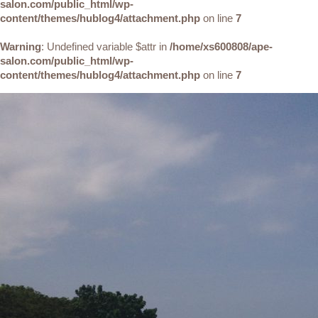
salon.com/public_html/wp-
content/themes/hublog4/attachment.php
on line
7
Warning
: Undefined variable $attr in
/home/xs600808/ape-
salon.com/public_html/wp-
content/themes/hublog4/attachment.php
on line
7