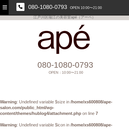
080-1080-0793
OPEN 10:00〜21:00
江戸川区瑞江の美容室apé（アーペ）
美容室apé
080-1080-0793
OPEN：
10:00〜21:00
Warning
: Undefined variable $size in
/home/xs600808/ape-
salon.com/public_html/wp-
content/themes/hublog4/attachment.php
on line
7
Warning
: Undefined variable $icon in
/home/xs600808/ape-