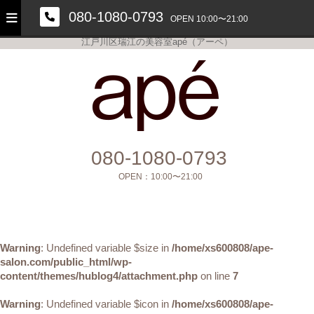
080-1080-0793
OPEN 10:00〜21:00
江戸川区瑞江の美容室apé（アーペ）
美容室apé
080-1080-0793
OPEN：
10:00〜21:00
Warning
: Undefined variable $size in
/home/xs600808/ape-
salon.com/public_html/wp-
content/themes/hublog4/attachment.php
on line
7
Warning
: Undefined variable $icon in
/home/xs600808/ape-