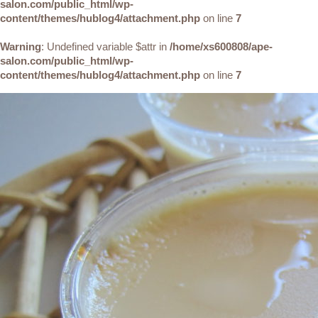
salon.com/public_html/wp-
content/themes/hublog4/attachment.php
on line
7
Warning
: Undefined variable $attr in
/home/xs600808/ape-
salon.com/public_html/wp-
content/themes/hublog4/attachment.php
on line
7