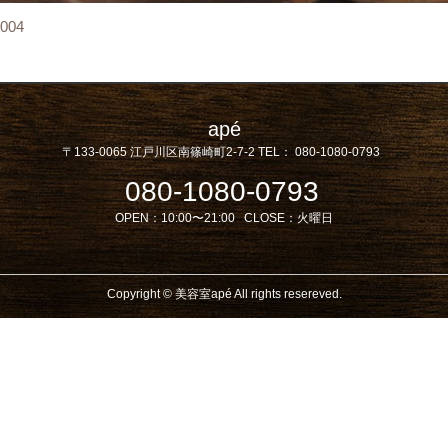
004
apé
〒133-0065
江戸川区南篠崎町2-7-2
TEL：
080-1080-0793
080-1080-0793
OPEN：
10:00〜21:00
CLOSE：
火曜日
Copyright © 美容室apé All rights resereved.
Powered by DJCOM Inc.